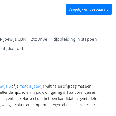
Vergelijk en bespaar nú
Rijbewijs CBR
2toDrive
Rijopleiding in stappen
ntijdse toets
ewijs B
of je
motorrijbewijs
wilt halen óf graag met een
chillende rijscholen in jouw omgeving in kaart brengen en
ngspercentage? Hoeveel uur hebben kandidaten gemiddeld
, weeg de plus- en minpunten tegen elkaar af en kies de