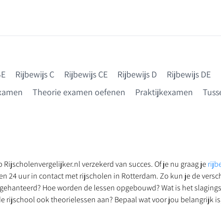
BE
Rijbewijs C
Rijbewijs CE
Rijbewijs D
Rijbewijs DE
examen
Theorie examen oefenen
Praktijkexamen
Tusse
p Rijscholenvergelijker.nl verzekerd van succes. Of je nu graag je
rijb
en 24 uur in contact met rijscholen in Rotterdam. Zo kun je de vers
rdt gehanteerd? Hoe worden de lessen opgebouwd? Wat is het slagi
 rijschool ook theorielessen aan? Bepaal wat voor jou belangrijk is