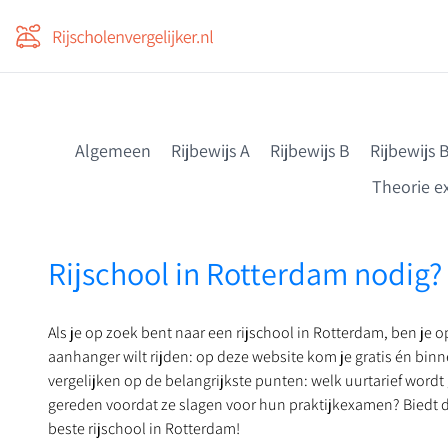
Voor professionals
Vergelijk en bespaar nú
Algemeen
Rijbewijs A
Rijbewijs B
Rijbewijs 
Theorie 
Rijschool in Rotterdam nodig?
Als je op zoek bent naar een rijschool in Rotterdam, ben je o
aanhanger wilt rijden: op deze website kom je gratis én binn
vergelijken op de belangrijkste punten: welk uurtarief wo
gereden voordat ze slagen voor hun praktijkexamen? Biedt de
beste rijschool in Rotterdam!