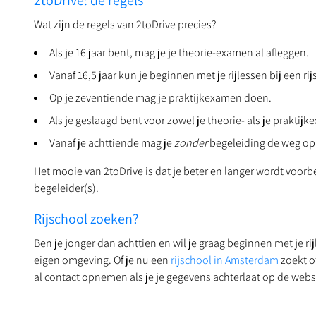
2toDrive: de regels
Wat zijn de regels van 2toDrive precies?
Als je 16 jaar bent, mag je je theorie-examen al afleggen.
Vanaf 16,5 jaar kun je beginnen met je rijlessen bij een rij
Op je zeventiende mag je praktijkexamen doen.
Als je geslaagd bent voor zowel je theorie- als je praktij
Vanaf je achttiende mag je
zonder
begeleiding de weg op
Het mooie van 2toDrive is dat je beter en langer wordt voorb
begeleider(s).
Rijschool zoeken?
Ben je jonger dan achttien en wil je graag beginnen met je ri
eigen omgeving. Of je nu een
rijschool in Amsterdam
zoekt o
al contact opnemen als je je gegevens achterlaat op de websi