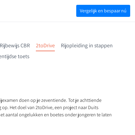
Vergelijk en bespaar nú
Rijbewijs CBR
2toDrive
Rijopleiding in stappen
ntijdse toets
 rijexamen doen op je zeventiende. Tot je achttiende
 op. Het doel van 2toDrive, een project naar Duits
 het aantal ongelukken en boetes onder jongeren te laten