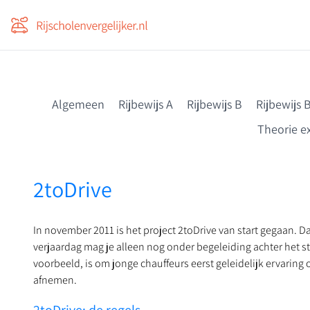
Voor professionals
Vergelijk en bespaar nú
Algemeen
Rijbewijs A
Rijbewijs B
Rijbewijs 
Theorie 
2toDrive
In november 2011 is het project 2toDrive van start gegaan. Da
verjaardag mag je alleen nog onder begeleiding achter het st
voorbeeld, is om jonge chauffeurs eerst geleidelijk ervarin
afnemen.