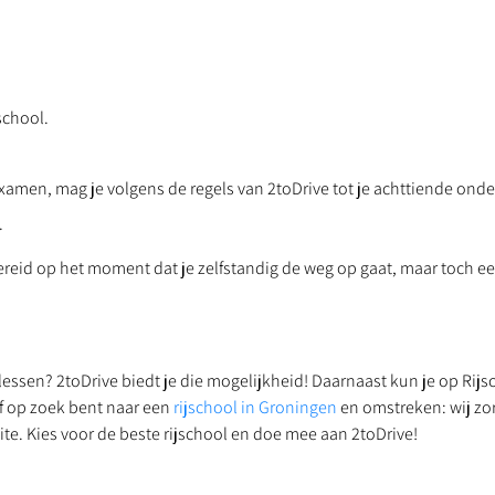
school.
kexamen, mag je volgens de regels van 2toDrive tot je achttiende ond
.
ereid op het moment dat je zelfstandig de weg op gaat, maar toch eerd
jlessen? 2toDrive biedt je die mogelijkheid! Daarnaast kun je op Rijs
f op zoek bent naar een
rijschool in Groningen
en omstreken: wij zo
te. Kies voor de beste rijschool en doe mee aan 2toDrive!