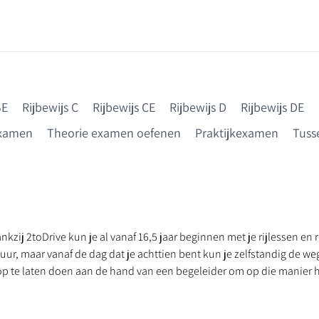
BE
Rijbewijs C
Rijbewijs CE
Rijbewijs D
Rijbewijs DE
examen
Theorie examen oefenen
Praktijkexamen
Tusse
nkzij 2toDrive kun je al vanaf 16,5 jaar beginnen met je rijlessen en
uur, maar vanaf de dag dat je achttien bent kun je zelfstandig de weg
g op te laten doen aan de hand van een begeleider om op die manier