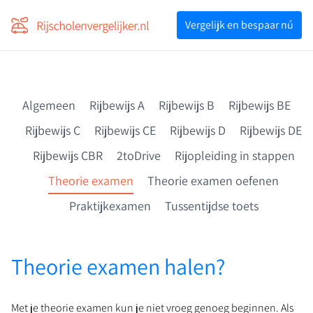
Voor professionals
Vergelijk en bespaar nú
Vergelijk en bespaar nú
Algemeen
Rijbewijs A
Rijbewijs B
Rijbewijs BE
Rijbewijs C
Rijbewijs CE
Rijbewijs D
Rijbewijs DE
Rijbewijs CBR
2toDrive
Rijopleiding in stappen
Theorie examen
Theorie examen oefenen
Praktijkexamen
Tussentijdse toets
Theorie examen halen?
Met je theorie examen kun je niet vroeg genoeg beginnen. Als