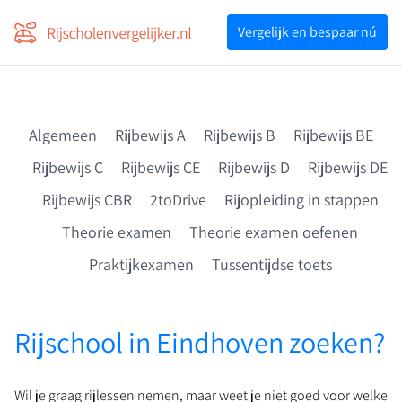
Voor professionals
Vergelijk en bespaar nú
Vergelijk en bespaar nú
Algemeen
Rijbewijs A
Rijbewijs B
Rijbewijs BE
Rijbewijs C
Rijbewijs CE
Rijbewijs D
Rijbewijs DE
Rijbewijs CBR
2toDrive
Rijopleiding in stappen
Theorie examen
Theorie examen oefenen
Praktijkexamen
Tussentijdse toets
Rijschool in Eindhoven zoeken?
Wil je graag rijlessen nemen, maar weet je niet goed voor welke